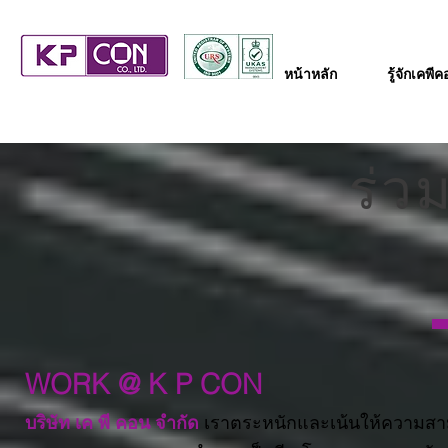
หน้าหลัก
รู้จักเคพี
ร่ว
WORK @ K P CON
บริษัท เค พี คอน จำกัด
เราตระหนักและเน้นให้ความส